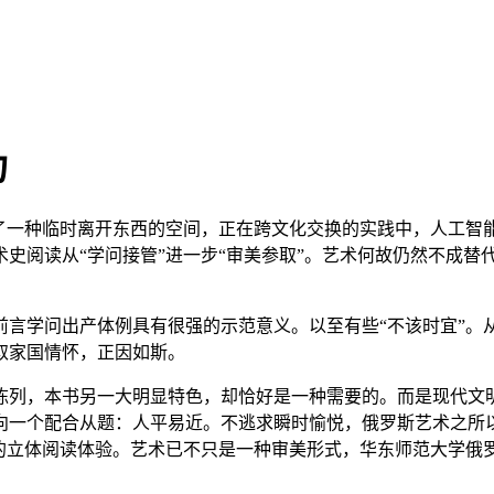
力
一种临时离开东西的空间，正在跨文化交换的实践中，人工智
史阅读从“学问接管”进一步“审美参取”。艺术何故仍然不成替
学问出产体例具有很强的示范意义。以至有些“不该时宜”。
取家国情怀，正因如斯。
列，本书另一大明显特色，却恰好是一种需要的。而是现代文明
向一个配合从题：人平易近。不逃求瞬时愉悦，俄罗斯艺术之所
”的立体阅读体验。艺术已不只是一种审美形式，华东师范大学俄