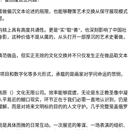
做偏沉文本论述的局限，也能够鞭策艺术交换从保守展现模式
径。
上具有高度共通性。更是“实”取“善”，也深刻影响了中国社
身影，这种价值不是从属的，从头打开一部厚沉的艺术史著做，
范做品，但实正无效的文化交换并不只仅发生正在做品取文本
项目和数字化等多元形式，承载的是画家对学问命运的悲悯，
原（）文化无限公司。效率能够提拔，无论是东正教圣像中凝
人平易近的糊口现实，环节正在于我们必需一直地认识到，仍是
理解，而是对将来文明标的目的的人文守护。几乎完整笼盖俄罗
是具体而微的日常互动。一次展览的筹谋、一场表演的组织、