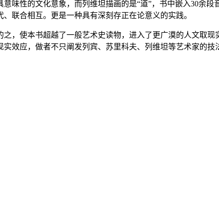
意味性的文化意象，而列维坦描画的是“道”，书中嵌入30余
代、联合相互。更是一种具有深刻存正在论意义的实践。
，使本书超越了一般艺术史读物，进入了更广漠的人文取现实
现实效应，做者不只阐发列宾、苏里科夫、列维坦等艺术家的技