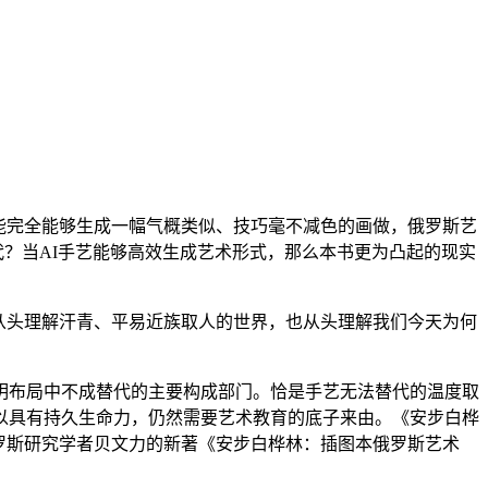
能完全能够生成一幅气概类似、技巧毫不减色的画做，俄罗斯艺
代？当AI手艺能够高效生成艺术形式，那么本书更为凸起的现实
从头理解汗青、平易近族取人的世界，也从头理解我们今天为何
布局中不成替代的主要构成部门。恰是手艺无法替代的温度取
以具有持久生命力，仍然需要艺术教育的底子来由。《安步白桦
罗斯研究学者贝文力的新著《安步白桦林：插图本俄罗斯艺术