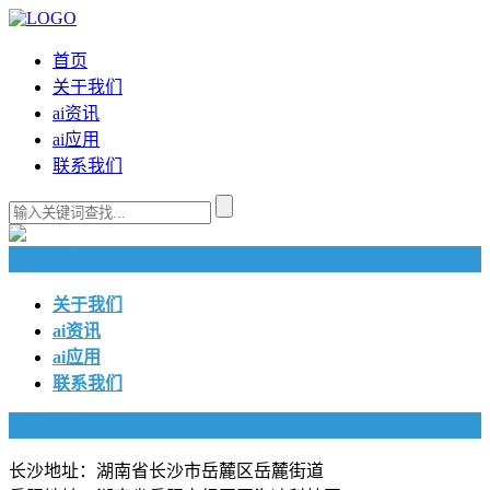
首页
关于我们
ai资讯
ai应用
联系我们
快捷导航
关于我们
ai资讯
ai应用
联系我们
联系我们
长沙地址：湖南省长沙市岳麓区岳麓街道