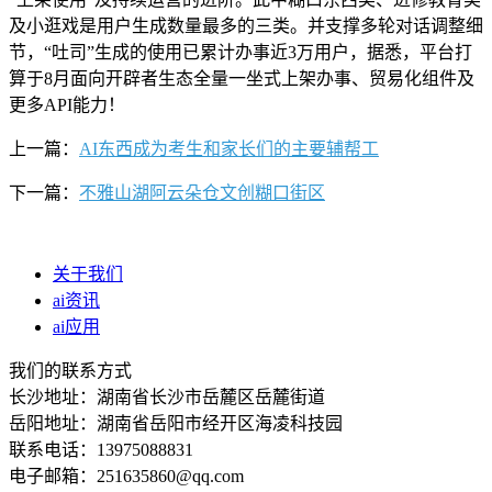
及小逛戏是用户生成数量最多的三类。并支撑多轮对话调整细
节，“吐司”生成的使用已累计办事近3万用户，据悉，平台打
算于8月面向开辟者生态全量一坐式上架办事、贸易化组件及
更多API能力！
上一篇：
AI东西成为考生和家长们的主要辅帮工
下一篇：
不雅山湖阿云朵仓文创糊口街区
关于我们
ai资讯
ai应用
我们的联系方式
长沙地址：湖南省长沙市岳麓区岳麓街道
岳阳地址：湖南省岳阳市经开区海凌科技园
联系电话：13975088831
电子邮箱：251635860@qq.com