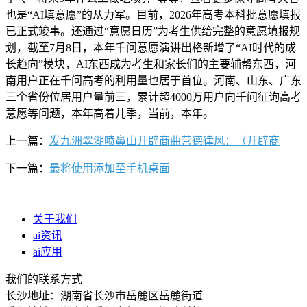
也是“AI填意愿”的从力军。目前，2026年高考本科批意愿填报
已正式竣事。还通过“意愿日历”为考生供给完整的意愿填报规
划，截至7月8日，本年千问意愿演讲出格新增了“AI时代的成
长趋向”模块，AI东西成为考生和家长们的主要辅帮东西，河
南用户正在千问高考的利用量也居于首位。河南、山东、广东
三个省份位居用户量前三，累计超4000万用户向千问征询高考
意愿等问题，本年高着儿季，当前，本年。
上一篇：
发九洲翠湖喷鼻山开辟商曲营德律风：（开辟商
下一篇：
最将使用添加至手机桌面
关于我们
ai资讯
ai应用
我们的联系方式
长沙地址：湖南省长沙市岳麓区岳麓街道