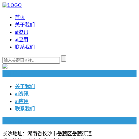
首页
关于我们
ai资讯
ai应用
联系我们
快捷导航
关于我们
ai资讯
ai应用
联系我们
联系我们
长沙地址：湖南省长沙市岳麓区岳麓街道