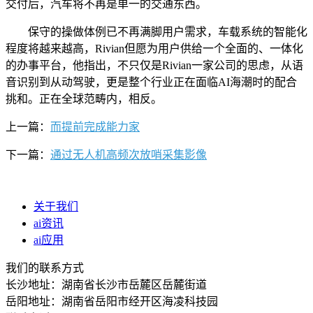
交付后，汽车将不再是单一的交通东西。
保守的操做体例已不再满脚用户需求，车载系统的智能化
程度将越来越高，Rivian但愿为用户供给一个全面的、一体化
的办事平台，他指出，不只仅是Rivian一家公司的思虑，从语
音识别到从动驾驶，更是整个行业正在面临AI海潮时的配合
挑和。正在全球范畴内，相反。
上一篇：
而提前完成能力家
下一篇：
通过无人机高频次放哨采集影像
关于我们
ai资讯
ai应用
我们的联系方式
长沙地址：湖南省长沙市岳麓区岳麓街道
岳阳地址：湖南省岳阳市经开区海凌科技园