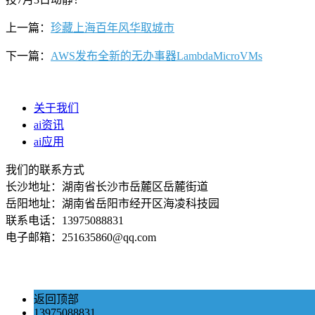
上一篇：
珍藏上海百年风华取城市
下一篇：
AWS发布全新的无办事器LambdaMicroVMs
关于我们
ai资讯
ai应用
我们的联系方式
长沙地址：湖南省长沙市岳麓区岳麓街道
岳阳地址：湖南省岳阳市经开区海凌科技园
联系电话：13975088831
电子邮箱：251635860@qq.com
返回顶部
13975088831