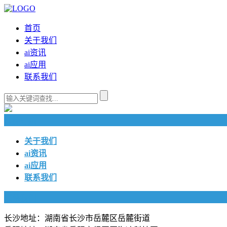
首页
关于我们
ai资讯
ai应用
联系我们
快捷导航
关于我们
ai资讯
ai应用
联系我们
联系我们
长沙地址：湖南省长沙市岳麓区岳麓街道