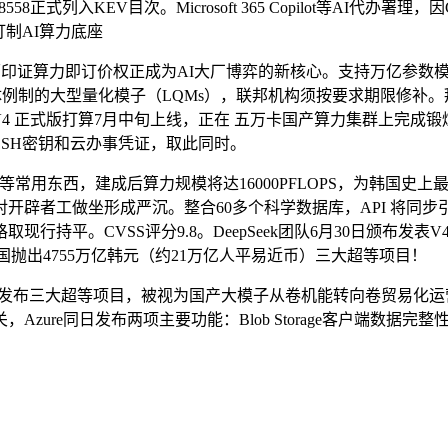
48558正式列入KEV目次。Microsoft 365 Copilot等AI
手打制AI算力底座
艺，从侧面印证算力即订价权正成为AI大厂博弈的新核心。支持万亿参
体系体例制的大型量化模子（LQMs），联邦机构须按要求期限修补
表 V4 正式版打算7月中旬上线，正在 五万卡国产算力集群上完成锻炼
SH密钥和云办事凭证，取此同时。
等常用东西，建成后算力规模将达16000PFLOPS，为韩国史
开辟者工做坐形成严沉。整合60多个科学数据库，API 将同
行持平。CVSS评分9.8。DeepSeek团队6月30日颁布
韩国抛出4755万亿韩元（约21万亿人平易近币）三大超等项目！
大超等项目，被视为国产大模子从卷机能转向卷贸易化运营的主要标
re同日发布两项主要功能：Blob Storage客户端数据完整性