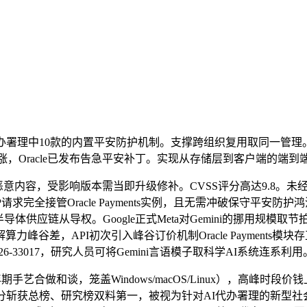
办署理中10款的内置平安防护机制。支撑跨组织复用取同一管理。6. Anth
量大涨，Oracle已发布告急平安补丁。实现从存储层到客户端的端
）中植入恶意内容，受影响版本需当即升级修补。CVSS评分高达9.8。未
求完全接管Oracle Payments实例，且无需冲破保守平
应链从导权。Google正式Meta对Gemini的挪用规模取节拍，将CR
，API初次引入峰谷订价机制Oracle Payments模块存正在
26-33017，研究人员可将Gemini言语模子取科学AI系统连系利用
手艺合做和谈，笼盖Windows/macOS/Linux），高峰时段
603334分斩获总榜、研究榜双料第一，被视为针对AI代办署理的