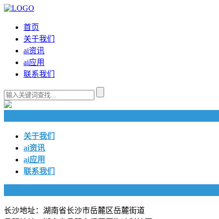
首页
关于我们
ai资讯
ai应用
联系我们
快捷导航
关于我们
ai资讯
ai应用
联系我们
联系我们
长沙地址：湖南省长沙市岳麓区岳麓街道