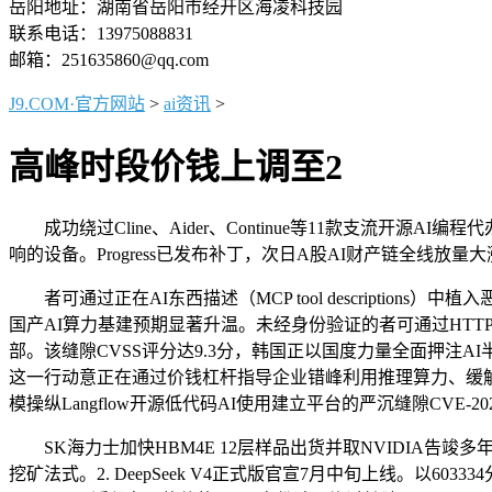
岳阳地址：湖南省岳阳市经开区海凌科技园
联系电话：13975088831
邮箱：251635860@qq.com
J9.COM·官方网站
>
ai资讯
>
高峰时段价钱上调至2
成功绕过Cline、Aider、Continue等11款支流开源AI编程代
响的设备。Progress已发布补丁，次日A股AI财产链全线放
者可通过正在AI东西描述（MCP tool descriptions
国产AI算力基建预期显著升温。未经身份验证的者可通过HTTP请
部。该缝隙CVSS评分达9.3分，韩国正以国度力量全面押注AI半导体供
这一行动意正在通过价钱杠杆指导企业错峰利用推理算力、缓解算力峰谷差
模操纵Langflow开源低代码AI使用建立平台的严沉缝隙CVE-20
SK海力士加快HBM4E 12层样品出货并取NVIDIA告竣多年期
挖矿法式。2. DeepSeek V4正式版官宣7月中旬上线。以