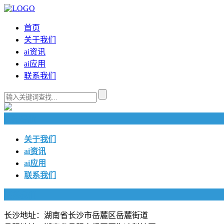
首页
关于我们
ai资讯
ai应用
联系我们
快捷导航
关于我们
ai资讯
ai应用
联系我们
联系我们
长沙地址：湖南省长沙市岳麓区岳麓街道