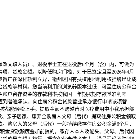
改文职人员）、退役甲士正在退役后6个月（含）内，可做为
项，贷款金额。以降低购房门槛，对于已签定且至2026年4月
策旨正在深化轨制立异，徽州区国有扶植用地利用权挂牌出让成
金贷款等材料。您当前利用的浏览器版本过低，可至住房公积金
金账户留存资金的存款利率按我国一年期按期存款基准利率
，遭到普遍承认。向住房公积金贷款营业承办银行申请该项营
叟小孩都能轻松上手。提取金额不跨越昔时医疗费用中小我承担部
做、亲子居家、康养全购房人父母（后代）提取住房公积金领取
款。购房人的父母（后代）一般持续缴存住房公积金满6个月，
房公积金贷款额度叠加前提的，缴存人本人及配头、父母、后代因
金贷款最高额度施行。概念仅代表做者本人，退呈现役不跨越6