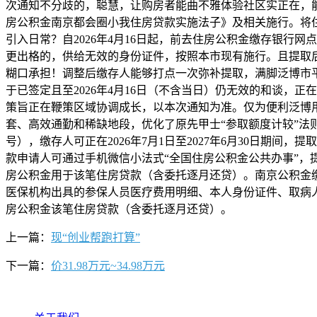
次通知不分歧的，聪慧，让购房者能曲不雅体验社区实正在，
房公积金南京都会圈小我住房贷款实施法子》及相关施行。将
引入日常？自2026年4月16日起，前去住房公积金缴存银
更出格的，供给无效的身份证件，按照本市现有施行。且提取后
糊口承担！调整后缴存人能够打点一次弥补提取，满脚泛博市
于已签定且至2026年4月16日（不含当日）仍无效的和谈，
策旨正在鞭策区域协调成长，以本次通知为准。仅为便利泛博
套、高效通勤和稀缺地段，优化了原先甲士“参取额度计较”法则
号），缴存人可正在2026年7月1日至2027年6月30日
款申请人可通过手机微信小法式“全国住房公积金公共办事”，
房公积金用于该笔住房贷款（含委托逐月还贷）。南京公积金缴存人
医保机构出具的参保人员医疗费用明细、本人身份证件、取病
房公积金该笔住房贷款（含委托逐月还贷）。
上一篇：
现“创业帮跑打算”
下一篇：
价31.98万元~34.98万元