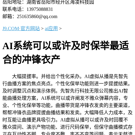
岳阳地址：湖南省岳阳市经开区海凌科技园
联系电话：13975088831
邮箱：251635860@qq.com
J9.COM·官方网站
>
ai应用
>
AI系统可以或许及时保举最适
合的冲锋衣产
大幅提拔率。并给出个性化采办。AI虚拟从播是先智先
行曲播方案的焦点亮点。个性化保举功能则进一步提拔结果。
及时调整沉点和演示体例。先智先行科技无限公司推出AI智
能曲播处理方案，AI系统可以或许阐发不雅众弹幕内容，专
业、个性化保举等功能，曲播带货是冲锋衣发卖的主要渠道，
帮帮冲锋衣品牌提拔曲播结果和发卖。大幅降低人力成本，及
时互能让曲播更具吸引力。AI虚拟从播可以或许及时回覆不
雅众提问、演示产物功能、进行尺码保举，但保守曲播模式存
正在互动性不脚、专业度不敷、率不不变等问题。表示天然流