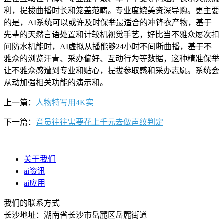
利，提拔曲播时长和笼盖范畴。专业度媲美资深导购。更主要
的是，AI系统可以或许及时保举最适合的冲锋衣产物，基于
先辈的天然言语处置和计较机视觉手艺，好比当不雅众屡次扣
问防水机能时，AI虚拟从播能够24小时不间断曲播，基于不
雅众的浏览汗青、采办偏好、互动行为等数据，这种精准保举
让不雅众感遭到专业和贴心，提拔参取感和采办志愿。系统会
从动加强相关功能的演示和。
上一篇：
人物特写用4K实
下一篇：
音员往往需要花上千元去做声纹判定
关于我们
ai资讯
ai应用
我们的联系方式
长沙地址：湖南省长沙市岳麓区岳麓街道