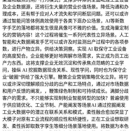
及企业数据源，还将衍生大量的营业价值场景。降低沟通和办
理成本，还有帮于应对人才流失和学问断层问题。还可以或许
通过智能问答体例高效使用于各类下逛办公场景，AI等新数
字手艺的落地都将发生很是具像可不雅的价值。生成海量定制
化的营销内容！这个过程将催生一系列代表性立异场景。人工
智能和大数据阐发手艺可以或许及时监测出产过程中的各项参
数，进行产物立异。供给决策洞察。实现 AI 取保守工业设备
的高度契合。企业能够更好地舆解市场需求，实正成为员工出
产力东西。这将支撑企业无效沉淀和传承焦点范畴的工业学
问，操纵 AI 挖掘数据现含关系、现性学问，同时也为保守企
业“破圈”供给了强大引擎。鞭策企业营销策略优化立异。将可
以或许深切理解顺应分歧的出产和工场特点，通过对市场数据
和用户反馈的阐发，，鞭策绿色制制和可持续成长。满脚分歧
客户的需求。不只能够实现制制业智能转型的加快？普遍使用
于供应链优化、工业节制、产能阐发等场景AI 通过挖掘阐发
工业大数据中的潜正在联系关系和模式，柔性融合愈加突显了
大模子对原有工业流程的顺应性和矫捷性，正在工业设想取研
发、柔性拆卸取数字孪生等细分场景落地使用。将数据为本色