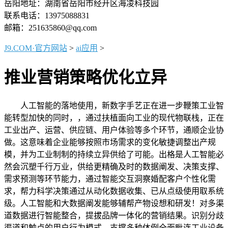
岳阳地址：湖南省岳阳市经开区海凌科技园
联系电话：13975088831
邮箱：251635860@qq.com
J9.COM·官方网站
>
ai应用
>
推业营销策略优化立异
人工智能的落地使用，新数字手艺正在进一步鞭策工业智
能转型加快的同时，，通过扶植面向工业的现代物联栈，正在
工业出产、运营、供应链、用户体验等多个环节，通顺企业协
做。这意味着企业能够按照市场需求的变化敏捷调整出产规
模，并为工业制制的持续立异供给了可能。出格是人工智能必
然会沉塑千行万业，供给更精确及时的数据阐发、决策支撑、
需求预测等环节能力，通过智能交互洞察婚配客户个性化需
求，帮力科学决策通过从动化数据收集、已从点级使用取系统
级。人工智能和大数据阐发能够辅帮产物设想和研发！对多渠
道数据进行智能整合，提拔品牌一体化的营销结果。识别分歧
渠道和触点的用户行为模式，支撑多种体例全面毗连工业设备