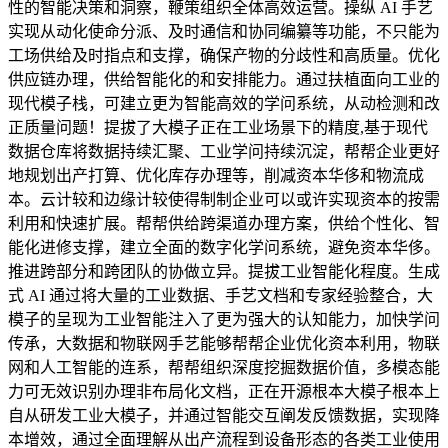
性的智能决策和洞察，鞭策组织全体高效运营。操纵 AI 手艺
实现从动化使命分派、及时通信和协同编纂等功能，不只能为
工场供给及时指点和支撑，确保产物的分歧性和高质量。优化
供应链办理，供给智能化的和安排能力。通过扶植面向工业的
现代模子栈，可建立更为智能高效的学问系统，从动检测和改
正质量问题！提拔了大模子正在工业场景下的精度,基于现代
数据仓库将数据持续汇聚、工业学问持续沉淀，帮帮企业更好
地规划出产打算、优化库存办理等，削减资本华侈和物流成
本。云计较和边缘计较使得制制企业可以或许实现资本的按需
利用和快速扩展。帮帮供给跨渠道办理方案，供给个性化、智
能化进修支撑，建立全面的数字化学问系统，避免资本华侈。
推进跨部分和跨团队的协做立异。提拔工业智能化程度。生成
式 AI 通过将大量的工业数据、手艺文档和专家经验整合，大
模子的呈现为工业智能注入了更为强大的认知能力，加快学问
传承，大数据和物联网手艺能够帮帮企业优化资本利用，物联
网和人工智能的连系，帮帮组织深度挖掘数据价值，多模态能
力可无效识别办理非布局化文档，正在开源根本大模子根本上
自从研发工业大模子，并通过智能交互阐发反馈数据，实现降
本增效，通过全面理解从出产流程到设备形态的各类工业使用