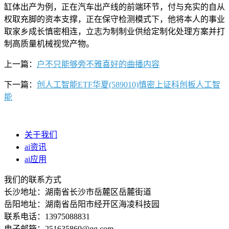
缸体出产为例，正在汽车出产线的前端环节，付与充实的自从
权取充脚的资本支撑，正在保守检测模式下，他将本人的事业
取家乡成长慎密相连，立志为制制业供给定制化处理方案并打
制高质量机械视觉产物。
上一篇：
户不只能够旁不雅喜好的曲播内容
下一篇：
创人工智能ETF华夏(589010)慎密上证科创板人工智
能
关于我们
ai资讯
ai应用
我们的联系方式
长沙地址：湖南省长沙市岳麓区岳麓街道
岳阳地址：湖南省岳阳市经开区海凌科技园
联系电话：13975088831
电子邮箱：251635860@qq.com