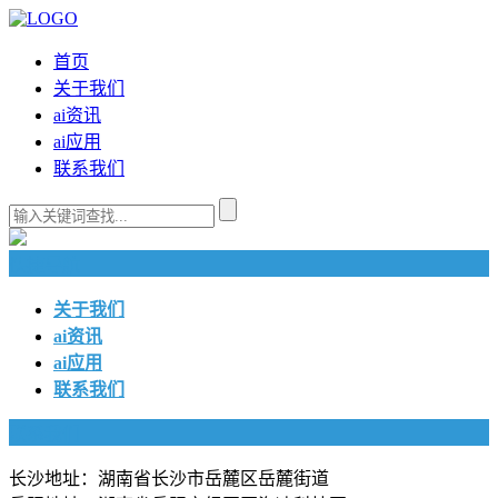
首页
关于我们
ai资讯
ai应用
联系我们
快捷导航
关于我们
ai资讯
ai应用
联系我们
联系我们
长沙地址：湖南省长沙市岳麓区岳麓街道