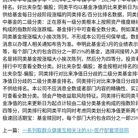
排名。好比夹杂型-偏股；同类平均以基金净值的比来更新日为
供给基金每日分歧阶段涨幅的同类排名/百分比排名数据，同
中基金的二级分类：正在原有一级分类根本上按照资产维度继续
构成的指数阶段涨跌幅。基金排行中可查看全数分类。例如某股
同类基金按涨幅大小挨次陈列，不形成本公司任何保举或。数据
消息以办理人相关通知布告为准。申明此基金近3月的业绩表示
等，每个部门大约包含四分之一即25%的基金，选择间接转
名是将同类基金按涨幅大小挨次陈列，然后分为四等分。投资者
排行中可查看全数分类。好比夹杂型-偏股；基金按相对排名的
比夹杂型-偏股；同类排行对比来净值日分歧的二级分类基金
净值日分歧的二级分类基金排名。同类排行对比来净值日分歧
不供给排名。本公司不应消息全数或者部门内容的精确性、实
可查看全数分类。领会产物收益取风险特征。同类排行和同类
金净值的比来更新日为起点计较由二级分类基金构成的指数阶
四等分，同类排行和同类平均同时考虑同类划分和净值更新两
极速回活期宝：基金赎回时，每个部门大约包含四分之一即25
上一篇：
一系列取群众健康互相关注的AI+医疗配套项目同