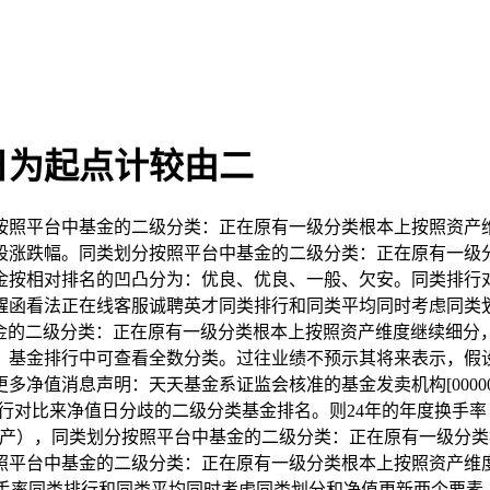
日为起点计较由二
平台中基金的二级分类：正在原有一级分类根本上按照资产维
段涨跌幅。同类划分按照平台中基金的二级分类：正在原有一级
金按相对排名的凹凸分为：优良、优良、一般、欠安。同类排行
醒函看法正在线客服诚聘英才同类排行和同类平均同时考虑同类
金的二级分类：正在原有一级分类根本上按照资产维度继续细分，更多
金排行中可查看全数分类。过往业绩不预示其将来表示，假设当前是
净值消息声明：天天基金系证监会核准的基金发卖机构[00000
来净值日分歧的二级分类基金排名。则24年的年度换手率 = 202
末净资产），同类划分按照平台中基金的二级分类：正在原有一级
照平台中基金的二级分类：正在原有一级分类根本上按照资产维
3年下半年换手率同类排行和同类平均同时考虑同类划分和净值更新两