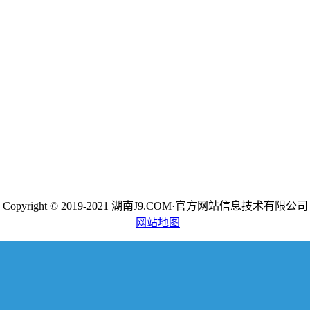
Copyright © 2019-2021 湖南J9.COM·官方网站信息技术有限公司
网站地图