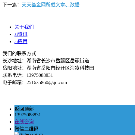
下一篇：
天天基金网所载文章、数据
关于我们
ai资讯
ai应用
我们的联系方式
长沙地址：湖南省长沙市岳麓区岳麓街道
岳阳地址：湖南省岳阳市经开区海凌科技园
联系电话：13975088831
电子邮箱：251635860@qq.com
返回顶部
13975088831
在线咨询
微信二维码