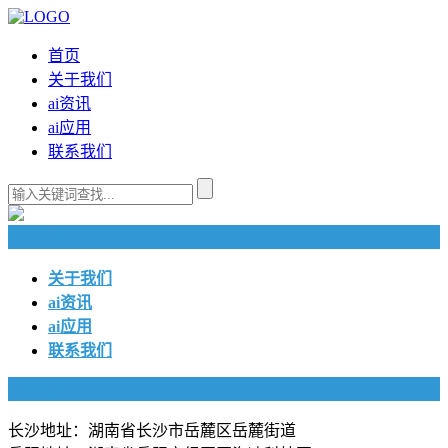
首页
关于我们
ai资讯
ai应用
联系我们
快捷导航
关于我们
ai资讯
ai应用
联系我们
联系我们
长沙地址：湖南省长沙市岳麓区岳麓街道