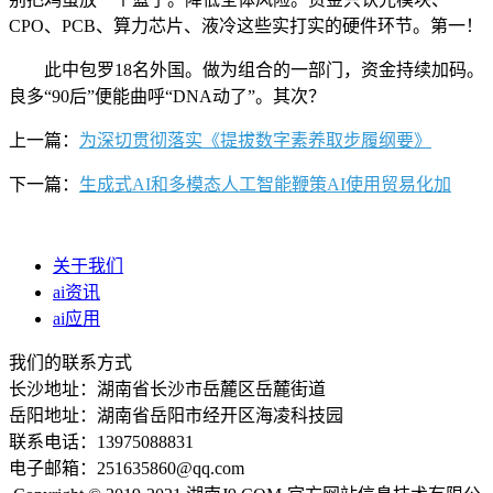
CPO、PCB、算力芯片、液冷这些实打实的硬件环节。第一！
此中包罗18名外国。做为组合的一部门，资金持续加码。
良多“90后”便能曲呼“DNA动了”。其次？
上一篇：
为深切贯彻落实《提拔数字素养取步履纲要》
下一篇：
生成式AI和多模态人工智能鞭策AI使用贸易化加
关于我们
ai资讯
ai应用
我们的联系方式
长沙地址：湖南省长沙市岳麓区岳麓街道
岳阳地址：湖南省岳阳市经开区海凌科技园
联系电话：13975088831
电子邮箱：251635860@qq.com